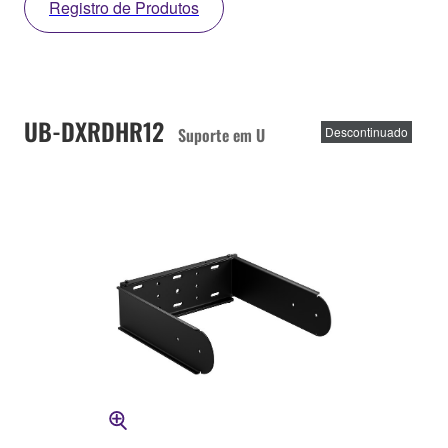
Registro de Produtos
UB-DXRDHR12
Suporte em U
Descontinuado