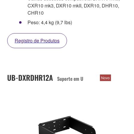
CXR10 mk3, DXR10 mkII, DXR10, DHR10,
CHR10
Peso: 4,4 kg (9,7 lbs)
Registro de Produtos
UB-DXRDHR12A
Suporte em U
Novo