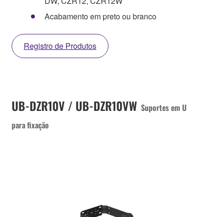
DW, CZR12, CZR12W
Acabamento em preto ou branco
Registro de Produtos
UB-DZR10V / UB-DZR10VW
Suportes em U
para fixação