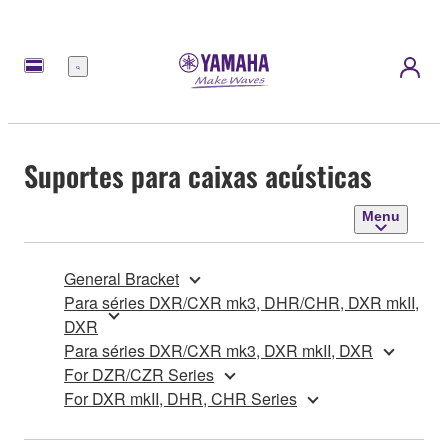
Menu
Suportes para caixas acústicas
Menu
General Bracket
Para séries DXR/CXR mk3, DHR/CHR, DXR mkII,
DXR
Para séries DXR/CXR mk3, DXR mkII, DXR
For DZR/CZR Series
For DXR mkII, DHR, CHR Series