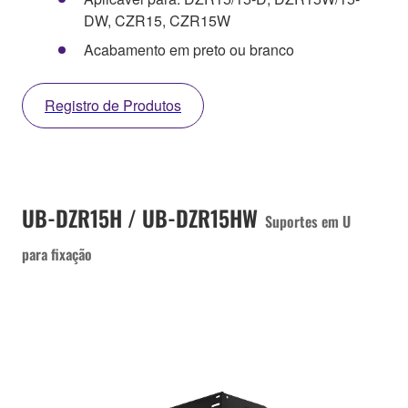
DW, CZR15, CZR15W
Acabamento em preto ou branco
Registro de Produtos
UB-DZR15H / UB-DZR15HW
Suportes em U
para fixação