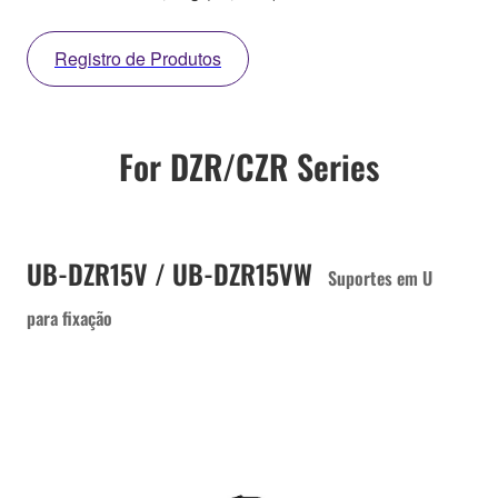
Registro de Produtos
For DZR/CZR Series
UB-DZR15V / UB-DZR15VW
Suportes em U
para fixação