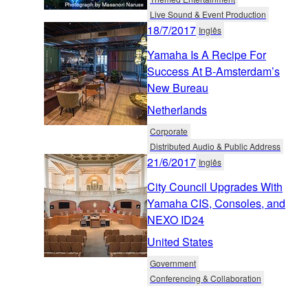
Live Sound & Event Production
18/7/2017
Inglês
Yamaha Is A Recipe For
Success At B-Amsterdam’s
New Bureau
Netherlands
Corporate
Distributed Audio & Public Address
21/6/2017
Inglês
City Council Upgrades With
Yamaha CIS, Consoles, and
NEXO ID24
United States
Government
Conferencing & Collaboration