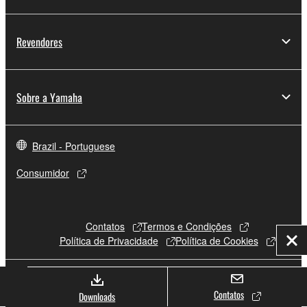
Revendores
Sobre a Yamaha
Brazil - Portuguese
Consumidor
Contatos
Termos e Condições
Política de Privacidade
Política de Cookies
Fec
© Yamaha Corporation.
Contatos
Downloads