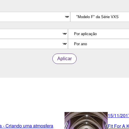
Aplicar
15/11/201
a - Criando uma atmosfera
Fit For A