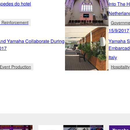
pedes do hotel
Into The 
Netherlan
d Reinforcement
Governme
15/9/2017
And Yamaha Collaborate During
Yamaha So
017
Embarcad
Italy
Event Production
Hospitality