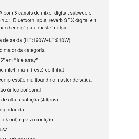
A com 5 canais de mixer digital, subwoofer
 1.5", Bluetooth input, reverb SPX digital e 1
band comp" para master output.
ia de saída (HF:190W+LF:810W)
o maior da categoria
” em “line array”
no mic/linha + 1 estéreo linha)
mpressão multiband no master de saída
ão único por canal
de alta resolução (4 tipos)
 impedância
link out) e para monição
lusa