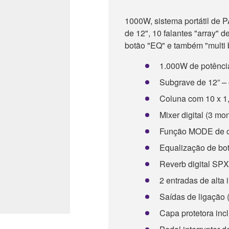
1000W, sistema portátil de P
de 12", 10 falantes "array" de
botão "EQ" e também "multi 
1.000W de potênc
Subgrave de 12” – 
Coluna com 10 x 1,5
Mixer digital (3 mo
Função MODE de co
Equalização de bot
Reverb digital SPX 
2 entradas de alta
Saídas de ligação (
Capa protetora inc