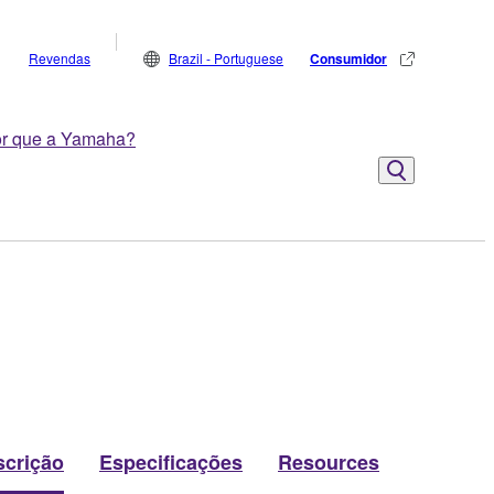
Revendas
Brazil - Portuguese
Consumidor
r que a Yamaha?
scrição
Especificações
Resources