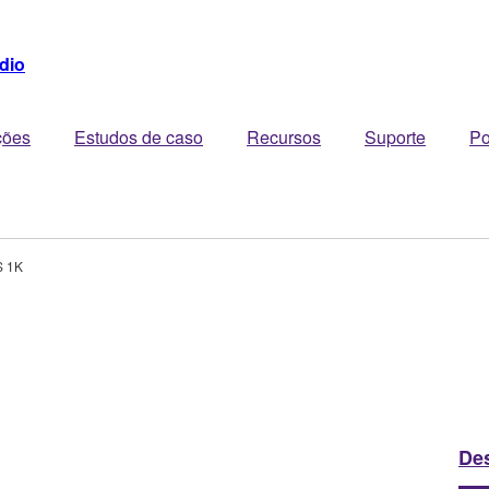
dio
ções
Estudos de caso
Recursos
Suporte
Po
 1K
De