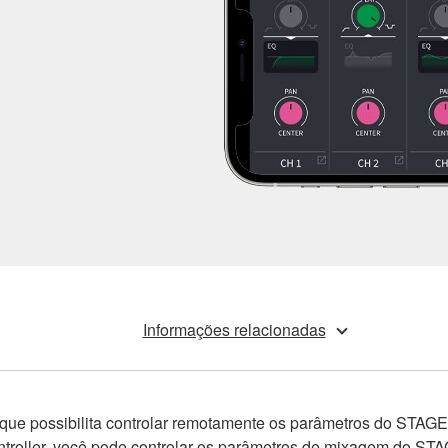
Informações relacionadas
e que possibilita controlar remotamente os parâmetros do ST
roller, você pode controlar os parâmetros de mixagem do ST