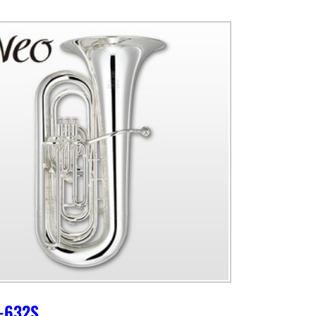
-632S