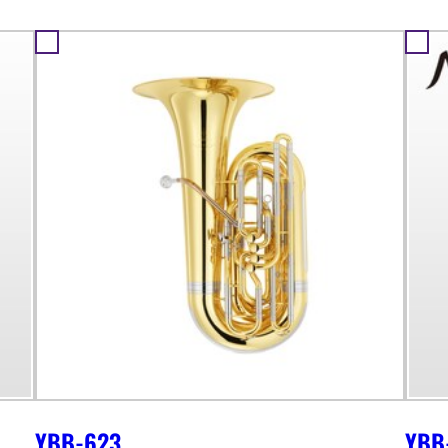
YBB-623
YBB