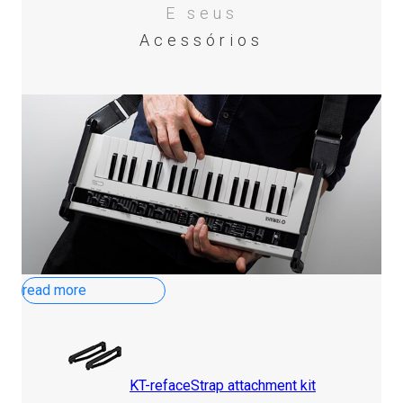
E seus
Acessórios
read more
KT-reface
Strap attachment kit