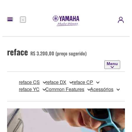
Menu
reface
R$ 3.200,00 (preço sugerido)
Menu
reface CS
reface DX
reface CP
reface YC
Common Features
Acessórios