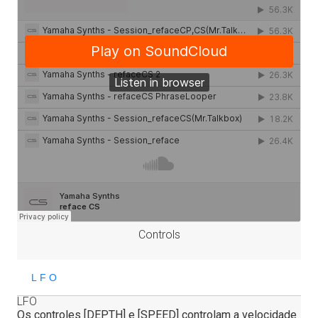
Controls
LFO
Os controles [DEPTH] e [SPEED] controlam a velocidade