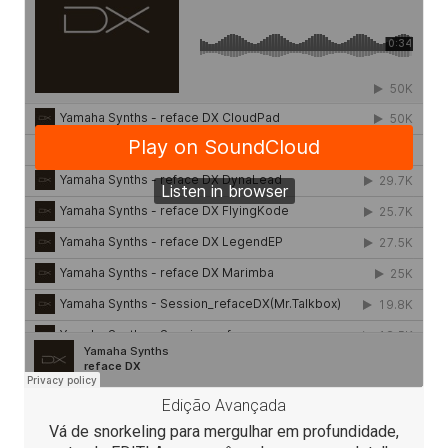
Edição Avançada
Vá de snorkeling para mergulhar em profundidade,