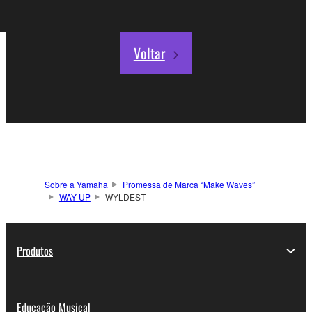
Voltar
Sobre a Yamaha
Promessa de Marca “Make Waves”
WAY UP
WYLDEST
Produtos
Educação Musical