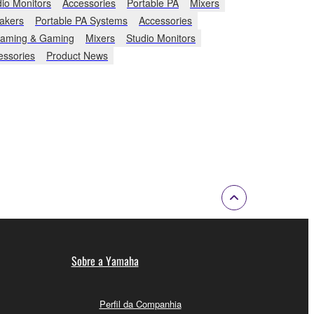
dio Monitors
Accessories
Portable PA
Mixers
akers
Portable PA Systems
Accessories
eaming & Gaming
Mixers
Studio Monitors
essories
Product News
Sobre a Yamaha
Perfil da Companhia