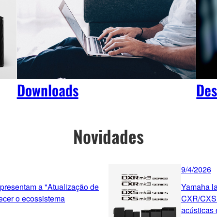
Downloads
Des
Novidades
9/4/2026
presentam a "Atualização de
Yamaha la
lecer o ecossistema
CXR/CXS m
acústicas