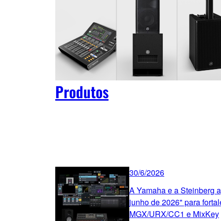
Produtos
30/6/2026
A Yamaha e a Steinberg a
junho de 2026" para forta
MGX/URX/CC1 e MixKey