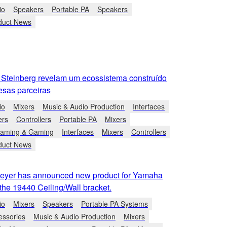
io
Speakers
Portable PA
Speakers
duct News
Steinberg revelam um ecossistema construído
sas parceiras
io
Mixers
Music & Audio Production
Interfaces
ers
Controllers
Portable PA
Mixers
eaming & Gaming
Interfaces
Mixers
Controllers
duct News
eyer has announced new product for Yamaha
the 19440 Ceiling/Wall bracket.
io
Mixers
Speakers
Portable PA Systems
essories
Music & Audio Production
Mixers