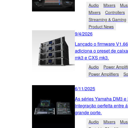
Audio
Mixers
Musi
Mixers
Controllers
Streaming & Gaming
Product News
9/4/2026
Lançado o firmware V1.66 
adiciona o preset de caix
mk3 e CXS mk3.
Audio
Power Amplif
Power Amplifiers
So
6/11/2025
As séries Yamaha DM3 e
integração perfeita entre 
grande porte.
Audio
Mixers
Musi