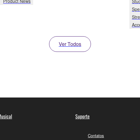
Product News
Stu
Spe
Str
Acc
Ver Todos
usical
Suporte
Contatos