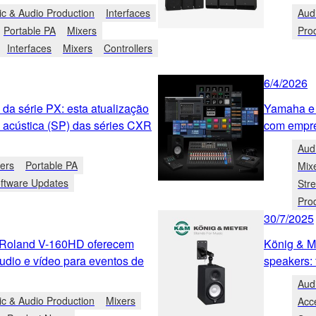
c & Audio Production
Interfaces
Aud
Portable PA
Mixers
Pro
Interfaces
Mixers
Controllers
6/4/2026
da série PX: esta atualização
Yamaha e 
a acústica (SP) das séries CXR
com empre
Aud
iers
Portable PA
Mix
ftware Updates
Str
Pro
30/7/2025
 Roland V-160HD oferecem
König & M
áudio e vídeo para eventos de
speakers: 
Aud
c & Audio Production
Mixers
Acc