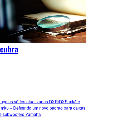
cubra
nça as séries atualizadas DXR/DXS mk3 e
k3 – Definindo um novo padrão para caixas
 e subwoofers Yamaha