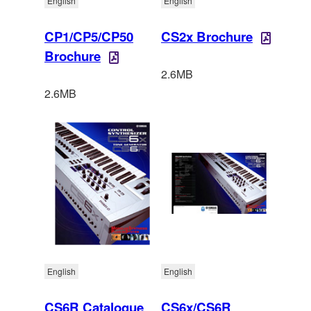
English
English
CP1/CP5/CP50
CS2x Brochure
Brochure
2.6MB
2.6MB
English
English
CS6R Catalogue
CS6x/CS6R