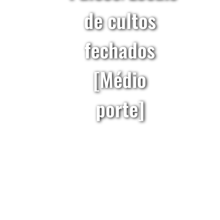
de cultos
fechados
[Médio
porte]