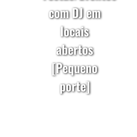
com DJ em
locais
abertos
[Pequeno
porte]