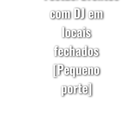
com DJ em
locais
fechados
[Pequeno
porte]