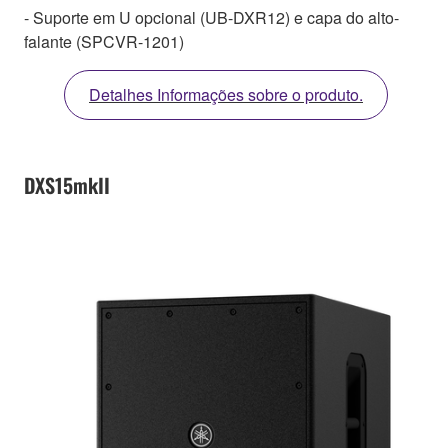
- Suporte em U opcional (UB-DXR12) e capa do alto-
falante (SPCVR-1201)
Detalhes Informações sobre o produto.
DXS15mkII