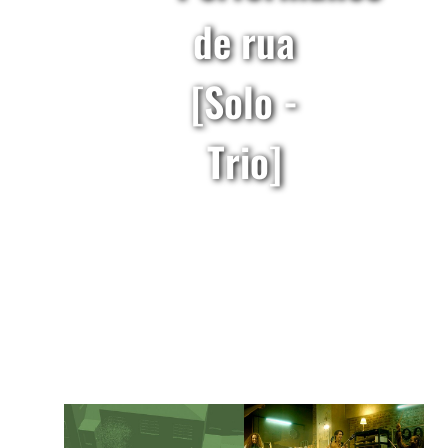
de rua
[Solo -
Trio]