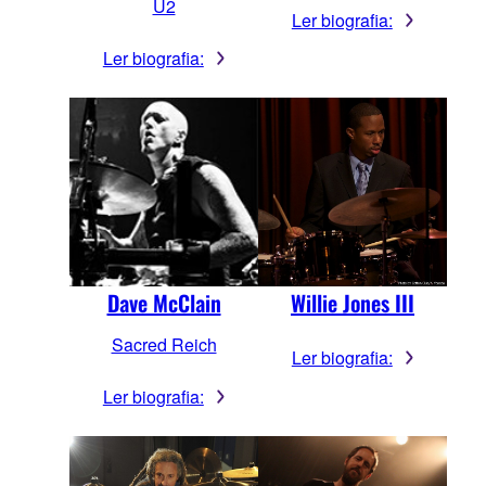
U2
Ler biografia:
Ler biografia:
Willie Jones III
Dave McClain
Sacred Reich
Ler biografia:
Ler biografia: