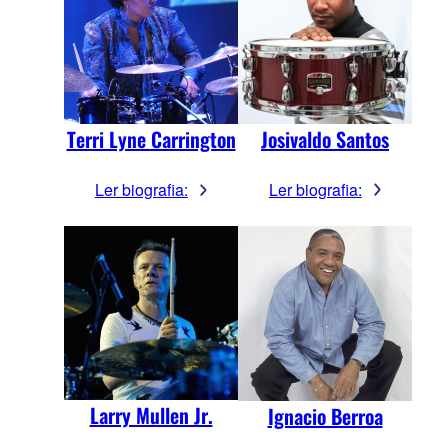
Josivaldo Santos
Terri Lyne Carrington
Ler biografia:
Ler biografia:
Larry Mullen Jr.
Ignacio Berroa