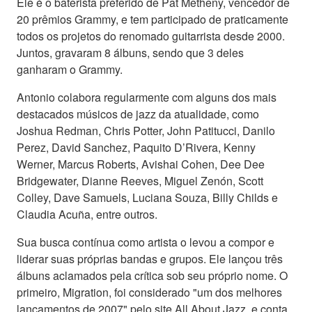
Ele é o baterista preferido de Pat Metheny, vencedor de
20 prêmios Grammy, e tem participado de praticamente
todos os projetos do renomado guitarrista desde 2000.
Juntos, gravaram 8 álbuns, sendo que 3 deles
ganharam o Grammy.
Antonio colabora regularmente com alguns dos mais
destacados músicos de jazz da atualidade, como
Joshua Redman, Chris Potter, John Patitucci, Danilo
Perez, David Sanchez, Paquito D’Rivera, Kenny
Werner, Marcus Roberts, Avishai Cohen, Dee Dee
Bridgewater, Dianne Reeves, Miguel Zenón, Scott
Colley, Dave Samuels, Luciana Souza, Billy Childs e
Claudia Acuña, entre outros.
Sua busca contínua como artista o levou a compor e
liderar suas próprias bandas e grupos. Ele lançou três
álbuns aclamados pela crítica sob seu próprio nome. O
primeiro, Migration, foi considerado "um dos melhores
lançamentos de 2007" pelo site All About Jazz, e conta