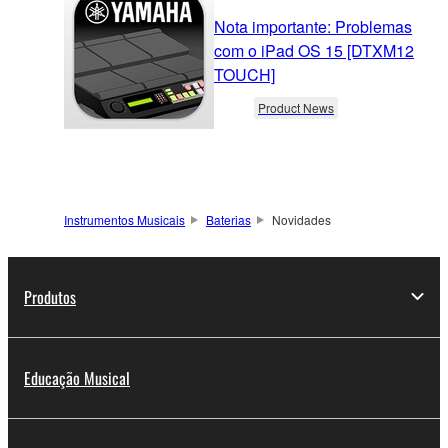
Nota importante: Problemas
com o iPad OS 15 [DTXM12
TOUCH]
Product News
Instrumentos Musicais
Baterias
Novidades
Produtos
Educação Musical