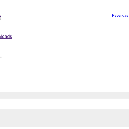
Revendas
loads
s