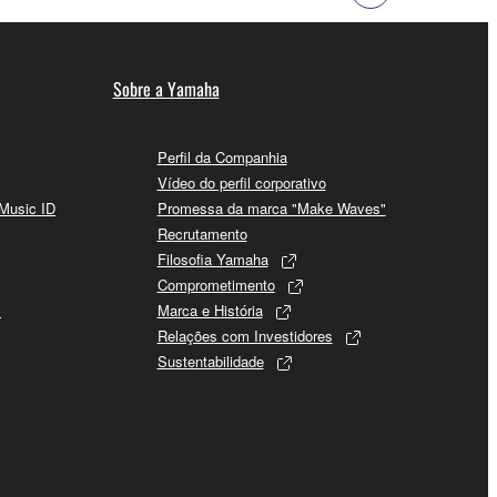
Sobre a Yamaha
Perfil da Companhia
Vídeo do perfil corporativo
 Music ID
Promessa da marca "Make Waves"
Recrutamento
Filosofia Yamaha
Comprometimento
s
Marca e História
Relações com Investidores
Sustentabilidade