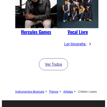
Hercules Gomes
Vocal Livre
Ler biografia:
Ver Todos
Instrumentos Musicais
Pianos
Artistas
Cristian Lopes