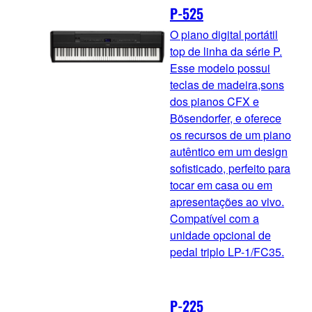
P-525
O piano digital portátil
top de linha da série P.
Esse modelo possui
teclas de madeira,sons
dos pianos CFX e
Bösendorfer, e oferece
os recursos de um piano
autêntico em um design
sofisticado, perfeito para
tocar em casa ou em
apresentações ao vivo.
Compatível com a
unidade opcional de
pedal triplo LP-1/FC35.
P-225