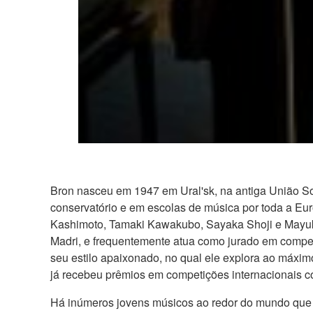
Bron nasceu em 1947 em Ural'sk, na antiga União So
conservatório e em escolas de música por toda a Eu
Kashimoto, Tamaki Kawakubo, Sayaka Shoji e Mayuko
Madri, e frequentemente atua como jurado em competi
seu estilo apaixonado, no qual ele explora ao máxi
já recebeu prêmios em competições internacionais co
Há inúmeros jovens músicos ao redor do mundo que n