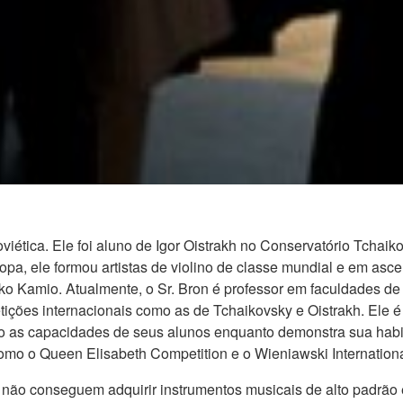
viética. Ele foi aluno de Igor Oistrakh no Conservatório Tcha
ropa, ele formou artistas de violino de classe mundial e em a
 Kamio. Atualmente, o Sr. Bron é professor em faculdades de 
ções internacionais como as de Tchaikovsky e Oistrakh. Ele é
mo as capacidades de seus alunos enquanto demonstra sua habil
mo o Queen Elisabeth Competition e o Wieniawski Internationa
ão conseguem adquirir instrumentos musicais de alto padrão e