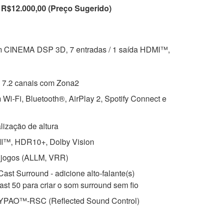
R$12.000,00 (Preço Sugerido)
 CINEMA DSP 3D, 7 entradas / 1 saída HDMI™,
 7.2 canais com Zona2
Wi-Fi, Bluetooth®, AirPlay 2, Spotify Connect e
lização de altura
MI™, HDR10+, Dolby Vision
 jogos (ALLM, VRR)
st Surround - adicione alto-falante(s)
st 50 para criar o som surround sem fio
 YPAO™-RSC (Reflected Sound Control)