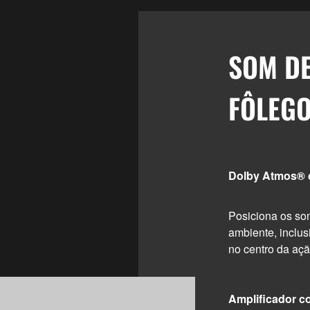
SOM DE
FÔLEG
Dolby Atmos® c
Posiciona os so
ambiente, inclus
no centro da açã
Amplificador co