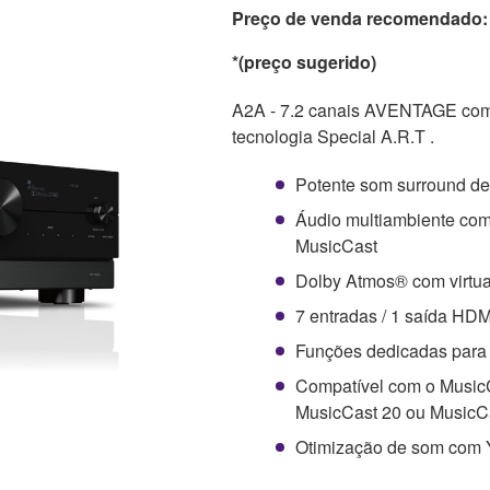
Preço de venda recomendado: 
*(preço sugerido)
A2A - 7.2 canais AVENTAGE com
tecnologia Special A.R.T .
Potente som surround de
Áudio multiambiente com 
MusicCast
Dolby Atmos® com virtua
7 entradas / 1 saída HD
Funções dedicadas para
Compatível com o MusicCa
MusicCast 20 ou MusicCa
Otimização de som com