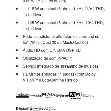
0.09% THD, 2-ch driven)
--- 115 W por canal (6 ohms, 1 kHz, 0,9% THD,
1-ch driven)
--- 145 W por canal (6 ohms, 1 kHz, 10% THD,
1-ch driven)
Pode-se adicionar alto-falantes surround sem
fio* (*MusicCast 20 ou MusicCast 50)
Áudio HD com CINEMA DSP 3D
Otimização de som YPAO™
Serviço integrado de streaming de músicas
HDMI® (4 entradas / 1 saídas) com Dolby
Vision™ e Log-Gamma Híbrido