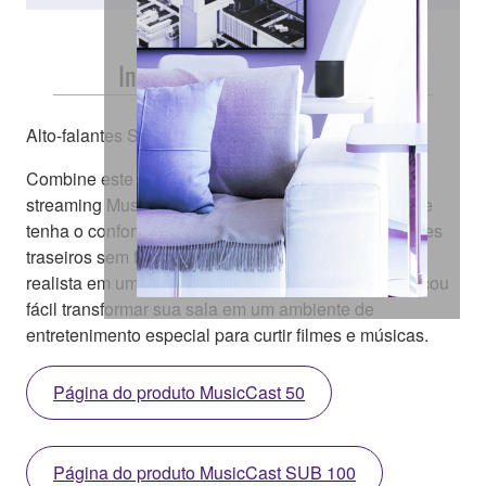
Instalação Fácil e Gratuita
Alto-falantes Surround sem Fio
Combine este receiver AV com o alto-falante de
streaming MusicCast 50 ou o MusicCast 20 sem fio e
tenha o conforto de um home theater com alto-falantes
traseiros sem fio. Você terá um som incrivelmente
realista em uma sala limpa de cabos e fios. Agora ficou
fácil transformar sua sala em um ambiente de
entretenimento especial para curtir filmes e músicas.
Página do produto MusicCast 50
Página do produto MusicCast SUB 100