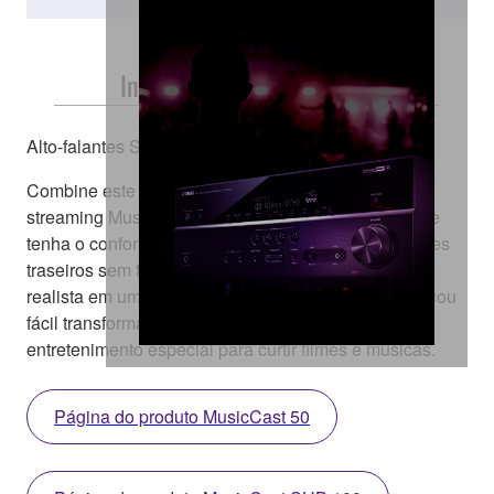
Instalação Fácil e Gratuita
Alto-falantes Surround sem Fio
Combine este receiver AV com o alto-falante de
streaming MusicCast 50 ou o MusicCast 20 sem fio e
tenha o conforto de um home theater com alto-falantes
traseiros sem fio. Você terá um som incrivelmente
realista em uma sala limpa de cabos e fios. Agora ficou
fácil transformar sua sala em um ambiente de
entretenimento especial para curtir filmes e músicas.
Página do produto MusicCast 50