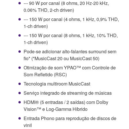
--- 90 W por canal (8 ohms, 20 Hz-20 kHz,
0.06% THD, 2-ch driven)
--- 150 W por canal (4 ohms, 1 kHz, 0,9% THD,
1-ch driven)
--- 150 W por canal (8 ohms, 1 kHz, 10% THD,
1-ch driven)
Pode-se adicionar alto-falantes surround sem
fio* (*MusicCast 20 ou MusicCast 50)
Otimização de som YPAO™ com Controle de
Som Refletido (RSC)
Tecnologia multiroom MusicCast
Serviço integrado de streaming de músicas
HDMI® (5 entradas / 2 saídas) com Dolby
Vision™ e Log-Gamma Híbrido
Entrada Phono para reprodução de discos de
vinil