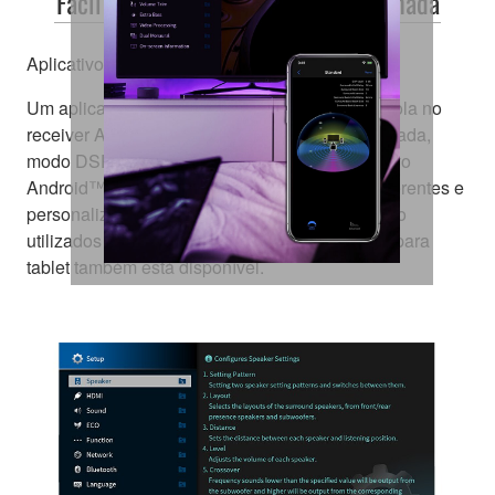
Fácil Operação, Configuração Detalhada
Aplicativo AV Controller
Um aplicativo fácil de usar; Com ele você controla no
receiver AV: potência, volume, seleções de entrada,
modo DSP e muito mais - tudo em um dispositivo
Android™ ou iOS. Escolha entre 23 línguas diferentes e
personalize a interface - escondendo ícones não
utilizados e renomeando funções. Uma versão para
tablet também está disponível.