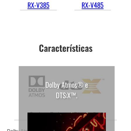
RX-V385
RX-V485
Características
Dolby Atmos® e
DTS:X™.
Explore Todas as Dimensões
Dolby Atmos® e DTS:X™