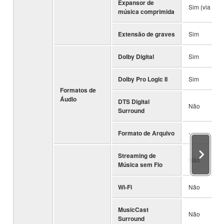
Expansor de
Sim (via Blue
música comprimida
Extensão de graves
Sim
Dolby Digital
Sim
Dolby Pro Logic II
Sim
Formatos de
Áudio
DTS Digital
Não
Surround
Formato de Arquivo
-
Streaming de
Não
Música sem Fio
Wi-Fi
Não
MusicCast
Não
Surround