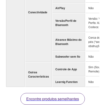
AirPlay
Não
Conectividade
Versão: Ver 5
Versão/Perfil de
Perfis: A2DP 
Bluetooth
Codecs: SB
Cerca de 10 
Alcance Máximo do
pés (*sem
Bluetooth
obstruções)
Subwoofer sem fio
Não
Sim (Sound 
Controle de App
Remote)
Outras
Características
Learnig Function
Não
Encontre produtos semelhantes