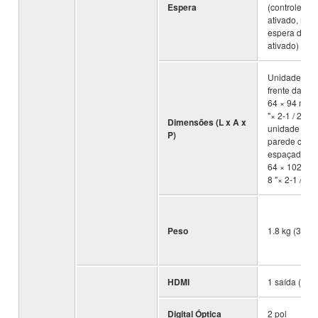
Espera
(controle de
ativado, mod
espera de Bl
ativado)
Unidade inst
frente da TV:
64 × 94 mm (
"× 2-1 / 2" × 3
Dimensões (L x A x
unidade inst
P)
parede com
espaçadores
64 × 102 mm 
8 "× 2-1 / 2" ×
Peso
1.8 kg (3.9 lb
HDMI
1 saída (TV
Digital Óptica
2 pol