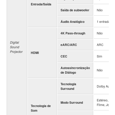
Entrada/Saída
Saída de subwoofer
Não
Áudio Analógico
1 entrada
4K Pass-through
Não
Digital
eARC/ARC
ARC
Sound
Projector
HDMI
CEC
Sim
Autossincronização
Não
de Diálogo
Tecnologia
Dolby Audio
Surround
Estéreo, Pad
Modo Surround
Filme, Jogo
Tecnologia de
Som