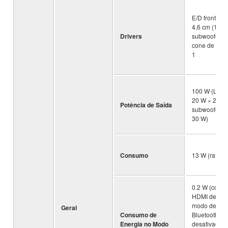
E/D frontal: 
4,6 cm (1,8 ")
Drivers
subwoofer in
cone de 7,5 
1
100 W (L/R fr
20 W × 2 can
Potência de Saída
subwoofer in
30 W)
Consumo
13 W (ratead
0.2 W (contr
HDMI desati
modo de esp
Geral
Consumo de
Bluetooth
Energia no Modo
desativado);