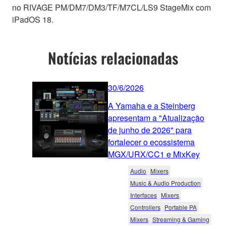
no RIVAGE PM/DM7/DM3/TF/M7CL/LS9 StageMix com
iPadOS 18.
Notícias relacionadas
30/6/2026
A Yamaha e a Steinberg
apresentam a "Atualização
de junho de 2026" para
fortalecer o ecossistema
MGX/URX/CC1 e MixKey
Audio
Mixers
Music & Audio Production
Interfaces
Mixers
Controllers
Portable PA
Mixers
Streaming & Gaming