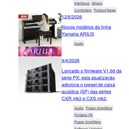
Interfaces
Mixers
Controllers
Product News
12/6/2026
Novos modelos da linha
Yamaha ARIUS
Audio
9/4/2026
Lançado o firmware V1.66 da
série PX: esta atualização
adiciona o preset de caixa
acústica (SP) das séries
CXR mk3 e CXS mk3.
Audio
Power Amplifiers
Portable PA
Power Amplifiers
Software Updates