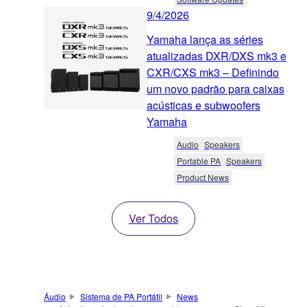
9/4/2026
Yamaha lança as séries
atualizadas DXR/DXS mk3 e
CXR/CXS mk3 – Definindo
um novo padrão para caixas
acústicas e subwoofers
Yamaha
Audio
Speakers
Portable PA
Speakers
Product News
Ver Todos
Áudio
Sistema de PA Portátil
News