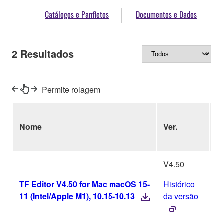
Catálogos e Panfletos
Documentos e Dados
2
Resultados
Permite rolagem
S
Nome
Ver.
O
V4.50
TF Editor V4.50 for Mac macOS 15-
Histórico
M
11 (Intel/Apple M1), 10.15-10.13
da versão