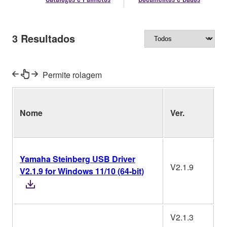
3
Resultados
Permite rolagem
S
Nome
Ver.
O
Yamaha Steinberg USB Driver
V2.1.9
V2.1.9 for Windows 11/10 (64-bit)
W
V2.1.3