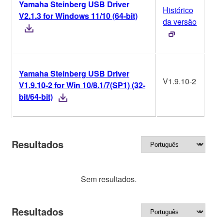
Yamaha Steinberg USB Driver
Histórico
V2.1.3 for Windows 11/10 (64-bit)
W
da versão
Yamaha Steinberg USB Driver
V1.9.10-2
V1.9.10-2 for Win 10/8.1/7(SP1) (32-
W
bit/64-bit)
Resultados
Sem resultados.
Resultados