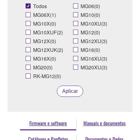
Todos
MG06(0)
MG06X(1)
MG10(0)
MG10X(0)
MG10XU(3)
MG10XUF(2)
MG12(0)
MG12X(0)
MG12XU(3)
MG12XUK(2)
MG16(0)
MG16X(0)
MG16XU(3)
MG20(0)
MG20XU(3)
RK-MG12(0)
Aplicar
Firmware e software
Manuais e documentos
Catálogos e Panfletos
Documentos e Dados