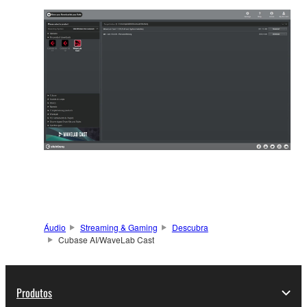
Áudio
Streaming & Gaming
Descubra
Cubase AI/WaveLab Cast
Produtos