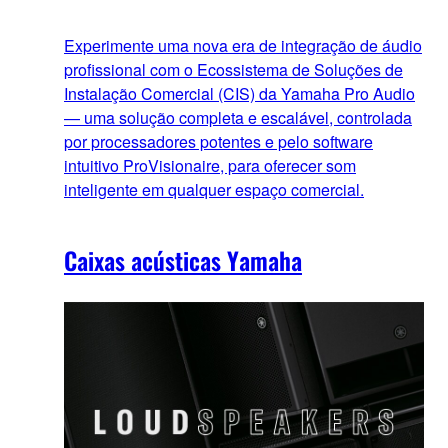
Experimente uma nova era de integração de áudio
profissional com o Ecossistema de Soluções de
Instalação Comercial (CIS) da Yamaha Pro Audio
— uma solução completa e escalável, controlada
por processadores potentes e pelo software
intuitivo ProVisionaire, para oferecer som
inteligente em qualquer espaço comercial.
Caixas acústicas Yamaha