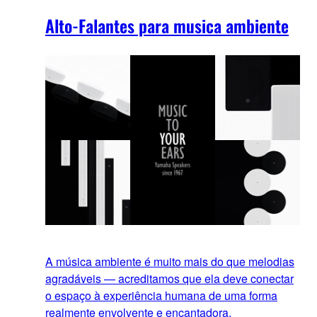
Alto-Falantes para musica ambiente
A música ambiente é muito mais do que melodias
agradáveis — acreditamos que ela deve conectar
o espaço à experiência humana de uma forma
realmente envolvente e encantadora.