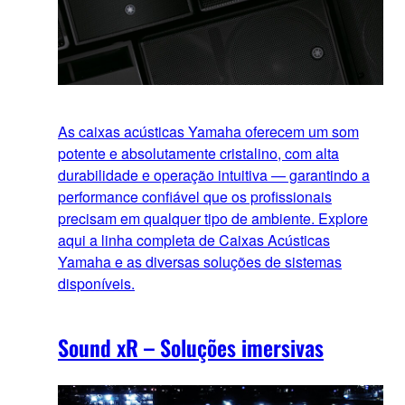
As caixas acústicas Yamaha oferecem um som
potente e absolutamente cristalino, com alta
durabilidade e operação intuitiva — garantindo a
performance confiável que os profissionais
precisam em qualquer tipo de ambiente. Explore
aqui a linha completa de Caixas Acústicas
Yamaha e as diversas soluções de sistemas
disponíveis.
Sound xR – Soluções imersivas