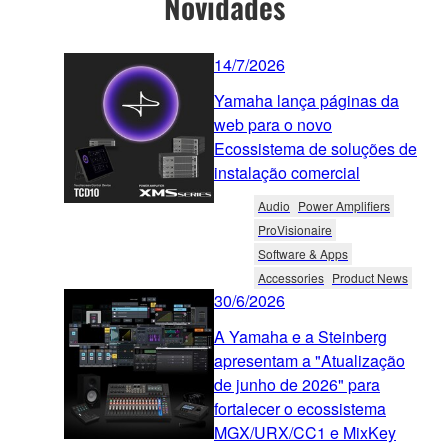
Novidades
14/7/2026
Yamaha lança páginas da
web para o novo
Ecossistema de soluções de
instalação comercial
Audio
Power Amplifiers
ProVisionaire
Software & Apps
Accessories
Product News
30/6/2026
A Yamaha e a Steinberg
apresentam a "Atualização
de junho de 2026" para
fortalecer o ecossistema
MGX/URX/CC1 e MixKey