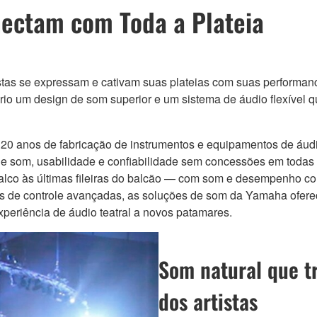
ectam com Toda a Plateia
istas se expressam e cativam suas plateias com suas performan
sário um design de som superior e um sistema de áudio flexíve
0 anos de fabricação de instrumentos e equipamentos de áudio
de som, usabilidade e confiabilidade sem concessões em toda
palco às últimas fileiras do balcão — com som e desempenho co
ões de controle avançadas, as soluções de som da Yamaha ofe
xperiência de áudio teatral a novos patamares.
Som natural que t
dos artistas