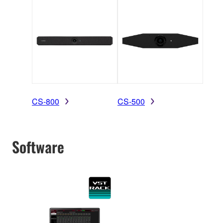
CS-800
CS-500
Software