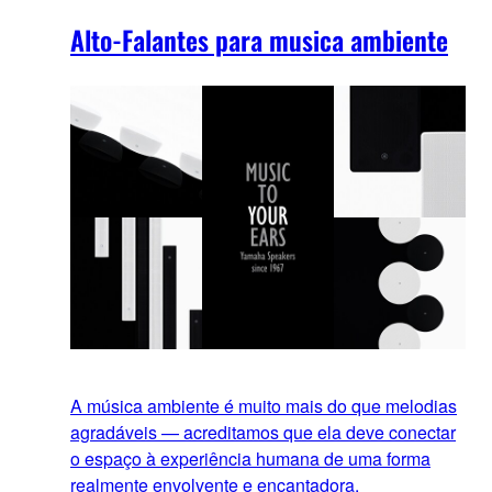
Alto-Falantes para musica ambiente
A música ambiente é muito mais do que melodias
agradáveis — acreditamos que ela deve conectar
o espaço à experiência humana de uma forma
realmente envolvente e encantadora.