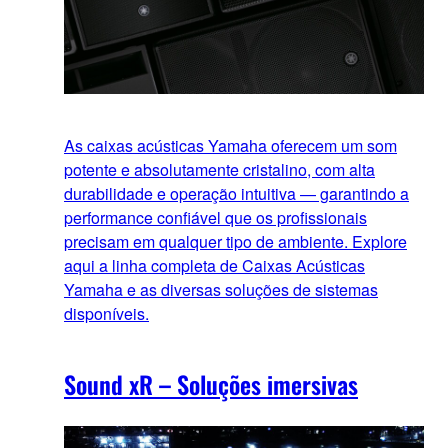
As caixas acústicas Yamaha oferecem um som
potente e absolutamente cristalino, com alta
durabilidade e operação intuitiva — garantindo a
performance confiável que os profissionais
precisam em qualquer tipo de ambiente. Explore
aqui a linha completa de Caixas Acústicas
Yamaha e as diversas soluções de sistemas
disponíveis.
Sound xR – Soluções imersivas