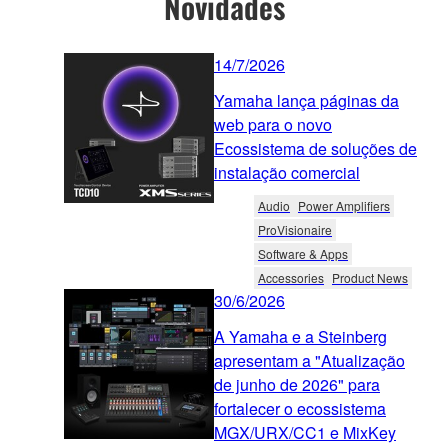
Novidades
14/7/2026
Yamaha lança páginas da
web para o novo
Ecossistema de soluções de
instalação comercial
Audio
Power Amplifiers
ProVisionaire
Software & Apps
Accessories
Product News
30/6/2026
A Yamaha e a Steinberg
apresentam a "Atualização
de junho de 2026" para
fortalecer o ecossistema
MGX/URX/CC1 e MixKey