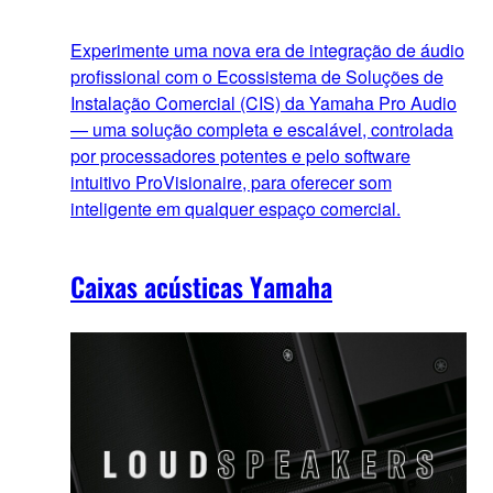
Experimente uma nova era de integração de áudio
profissional com o Ecossistema de Soluções de
Instalação Comercial (CIS) da Yamaha Pro Audio
— uma solução completa e escalável, controlada
por processadores potentes e pelo software
intuitivo ProVisionaire, para oferecer som
inteligente em qualquer espaço comercial.
Caixas acústicas Yamaha