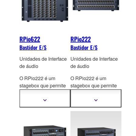
RPio622
RPio222
Bastidor E/S
Bastidor E/S
Unidades de Interface
Unidades de Interface
de áudio
de áudio
O RPio222 é um
O RPio222 é um
stagebox que permite
stagebox que permite
configurações mais
configurações mais
flexíveis de expansão
flexíveis de expansão
Mostrar
Mostrar
mais
mais
de E/S pa
ra o sistema
de E/S pa
ra o sistema
informações
informações
RIVAGE PM10
RIVAGE PM10
conforme os requisitos
conforme os requisitos
de cada aplicação ou
de cada aplicação ou