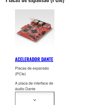
ACELERADOR DANTE
Placas de expansão
(PCIe)
A placa de interface de
áudio Dante
Accelerator pode ser
instalada em um
Mostrar
mais