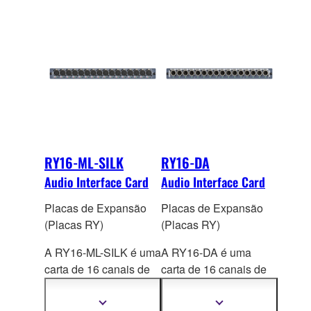
amplificadores do EXi8
Série MTX, através do
podem ser controlados
YDIF.
remotamente a partir de
um processador MTX
via cabo Ethernet.
RY16-ML-SILK
RY16-DA
Audio Interface Card
Audio Interface Card
Placas de Expansão
Placas de Expansão
(Placas RY)
(Placas RY)
A RY16-ML-SILK é uma
A RY16-DA é uma
carta de 16 canais de
carta de 16 canais de
mic/line input que
output analógicos que
permite sampling rate
suportam sampling rate
Mostrar
Mostrar