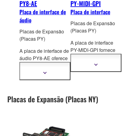
entre dispositivos que
em diferentes taxas de
PY8-AE
PY-MIDI-GPI
operam com taxas de
amostragem.
Placa de interface de
Placa de interface
amostragem diferentes.
áudio
Placas de Expansão
(Placas PY)
Placas de Expansão
(Placas PY)
A placa de interface
PY-MIDI-GPI fornece
A placa de interface de
conectividade MIDI e
áudio PY8-AE oferece
GPI, equipada com
conectividade
Mostrar
mais
conectores MIDI DIN
AES/EBU, suportando
Mostrar
informações
mais
que podem lidar com
até 8 canais de entrada
informações
até 5 canais
de entrada
e 8 canais de saída de
e 5 canais de saída de
áudio digital de 96
Placas de Expansão (Placas NY)
GPI. O PY-MIDI-GPI
kHz/24 bits.
Os
estende o escopo das
conversores de taxa de
conexões de
amostragem integrados
dispositivos host que
para os canais de
podem ser controladas.
entrada permitem a