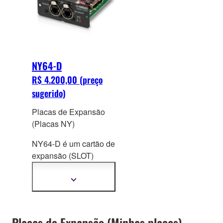
conexão entre
dispositivos operando
em diferentes taxas de
amostragem.
NY64-D
R$ 4.200,00 (preço
sugerido)
Placas de Expansão
(Placas NY)
NY64-D é um cartão de
expansão (SL
OT)
Dante para consoles
da série TF
Mostrar
mais
informações
Placas de Expansão (Minhas placas)