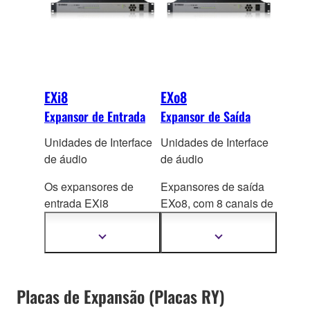
Rack Pro incluído para
criar um ambiente de
plug-in flexível e
estável.
EXi8
EXo8
Expansor de Entrada
Expansor de Saída
Unidades de Interface
Unidades de Interface
de áudio
de áudio
Os expansores de
Expansores de saída
entrada EXi8
EXo8, com 8 canais de
convertem o microfone
conversores DA, que
analógico/áudio de
produzem áudio
Mostrar
Mostrar
mais
mais
linha em digital e
analógico de el
evada
informações
informações
transmite o sinal
qualidade, convertendo
usando o formato YD
IF
a saída digital dos
Placas de Expansão (Placas RY)
da Yamaha. Os pré-
processadores da