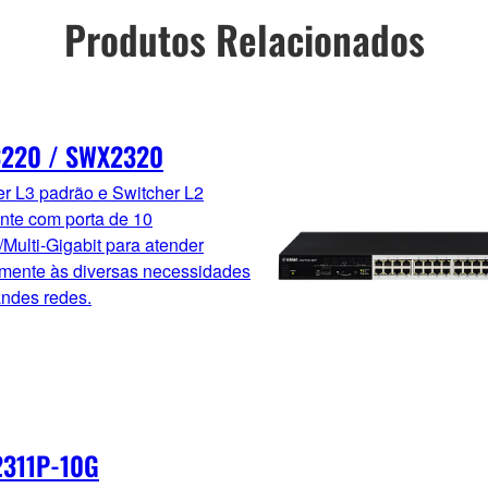
Produtos Relacionados
220 / SWX2320
er L3 padrão e Switcher L2
ente com porta de 10
/Multi-Gigabit para atender
lmente às diversas necessidades
andes redes.
311P-10G