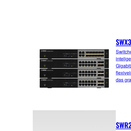
SWX3
Switch
intelig
Gigabit
flexive
das gr
SWR2