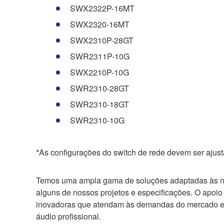
SWX2322P-16MT
SWX2320-16MT
SWX2310P-28GT
SWR2311P-10G
SWX2210P-10G
SWR2310-28GT
SWR2310-18GT
SWR2310-10G
*As configurações do switch de rede devem ser ajust
Temos uma ampla gama de soluções adaptadas às nec
alguns de nossos projetos e especificações. O apo
inovadoras que atendam às demandas do mercado e c
áudio profissional.