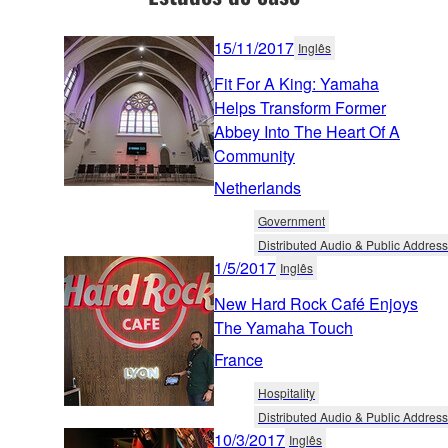
15/11/2017
Inglês
Fit For A King: Yamaha
Helps Transform Former
Abbey Into The Heart Of A
Community
Netherlands
Government
Distributed Audio & Public Address
1/5/2017
Inglês
New Hard Rock Café Enjoys
The Yamaha Touch
France
Hospitality
Distributed Audio & Public Address
10/3/2017
Inglês