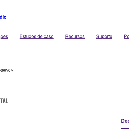
dio
ções
Estudos de caso
Recursos
Suporte
Po
R96VCM
ITAL
De