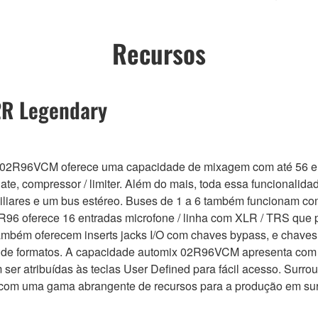
Recursos
2R Legendary
2R96VCM oferece uma capacidade de mixagem com até 56 entr
ate, compressor / limiter. Além do mais, toda essa funcionalid
iliares e um bus estéreo. Buses de 1 a 6 também funcionam co
 02R96 oferece 16 entradas microfone / linha com XLR / TRS qu
também oferecem inserts jacks I/O com chaves bypass, e chaves
 de formatos. A capacidade automix 02R96VCM apresenta com r
r atribuídas às teclas User Defined para fácil acesso. Surrou
com uma gama abrangente de recursos para a produção em su