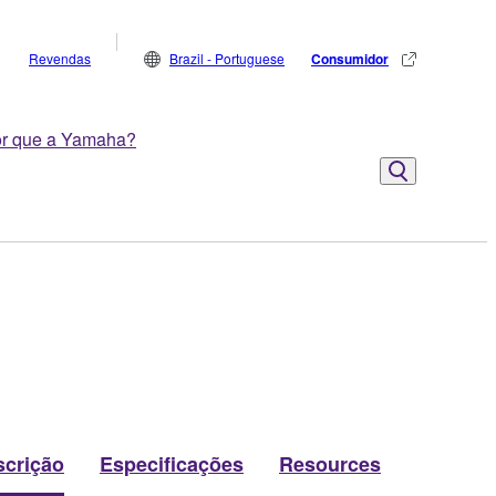
Revendas
Brazil - Portuguese
Consumidor
r que a Yamaha?
scrição
Especificações
Resources