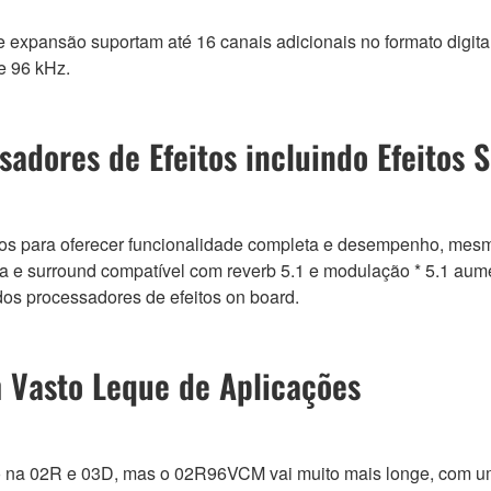
de expansão suportam até 16 canais adicionais no formato d
e 96 kHz.
adores de Efeitos incluindo Efeitos 
rnos para oferecer funcionalidade completa e desempenho, me
a e surround compatível com reverb 5.1 e modulação * 5.1 au
os processadores de efeitos on board.
m Vasto Leque de Aplicações
do na 02R e 03D, mas o 02R96VCM vai muito mais longe, com u