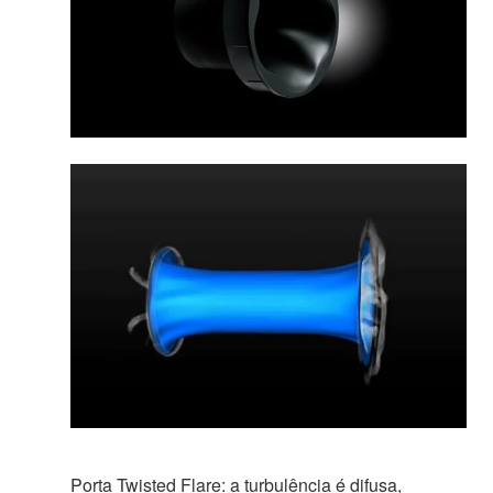
Porta Twisted Flare: a turbulência é difusa,