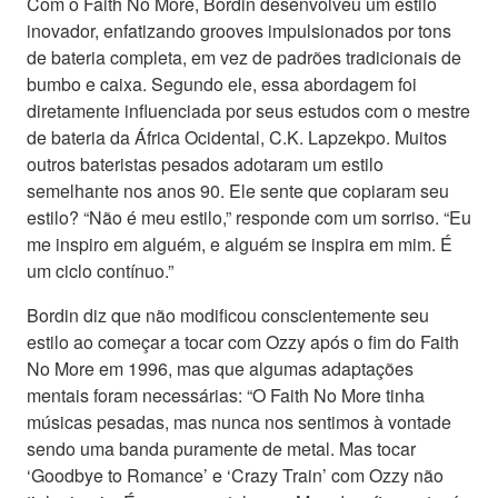
Com o Faith No More, Bordin desenvolveu um estilo
inovador, enfatizando grooves impulsionados por tons
de bateria completa, em vez de padrões tradicionais de
bumbo e caixa. Segundo ele, essa abordagem foi
diretamente influenciada por seus estudos com o mestre
de bateria da África Ocidental, C.K. Lapzekpo. Muitos
outros bateristas pesados adotaram um estilo
semelhante nos anos 90. Ele sente que copiaram seu
estilo? “Não é meu estilo,” responde com um sorriso. “Eu
me inspiro em alguém, e alguém se inspira em mim. É
um ciclo contínuo.”
Bordin diz que não modificou conscientemente seu
estilo ao começar a tocar com Ozzy após o fim do Faith
No More em 1996, mas que algumas adaptações
mentais foram necessárias: “O Faith No More tinha
músicas pesadas, mas nunca nos sentimos à vontade
sendo uma banda puramente de metal. Mas tocar
‘Goodbye to Romance’ e ‘Crazy Train’ com Ozzy não