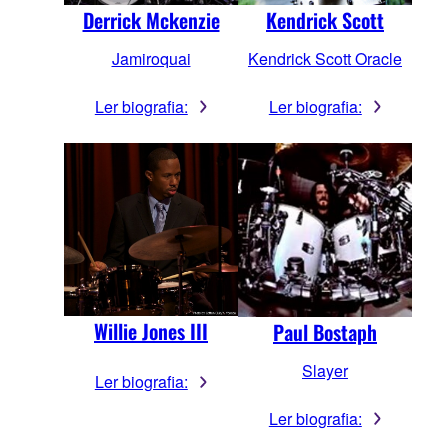
Derrick Mckenzie
Kendrick Scott
Jamiroquai
Kendrick Scott Oracle
Ler biografia:
Ler biografia:
Willie Jones III
Paul Bostaph
Slayer
Ler biografia:
Ler biografia: