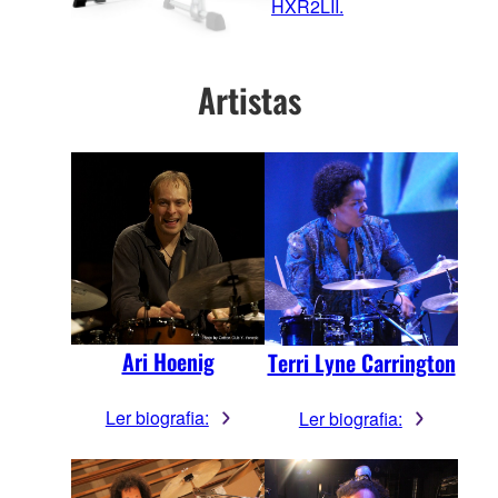
HXR2LII.
Artistas
Ari Hoenig
Terri Lyne Carrington
Ler biografia:
Ler biografia: