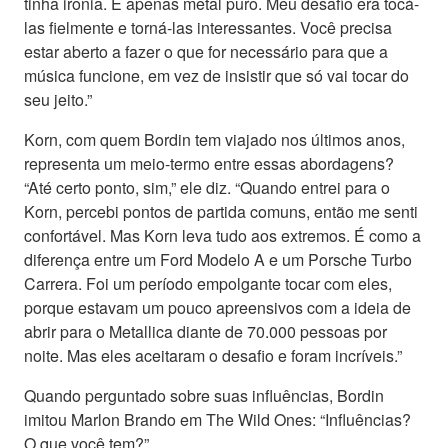
tinha ironia. É apenas metal puro. Meu desafio era tocá-
las fielmente e torná-las interessantes. Você precisa
estar aberto a fazer o que for necessário para que a
música funcione, em vez de insistir que só vai tocar do
seu jeito.”
Korn, com quem Bordin tem viajado nos últimos anos,
representa um meio-termo entre essas abordagens?
“Até certo ponto, sim,” ele diz. “Quando entrei para o
Korn, percebi pontos de partida comuns, então me senti
confortável. Mas Korn leva tudo aos extremos. É como a
diferença entre um Ford Modelo A e um Porsche Turbo
Carrera. Foi um período empolgante tocar com eles,
porque estavam um pouco apreensivos com a ideia de
abrir para o Metallica diante de 70.000 pessoas por
noite. Mas eles aceitaram o desafio e foram incríveis.”
Quando perguntado sobre suas influências, Bordin
imitou Marlon Brando em The Wild Ones: “Influências?
O que você tem?”