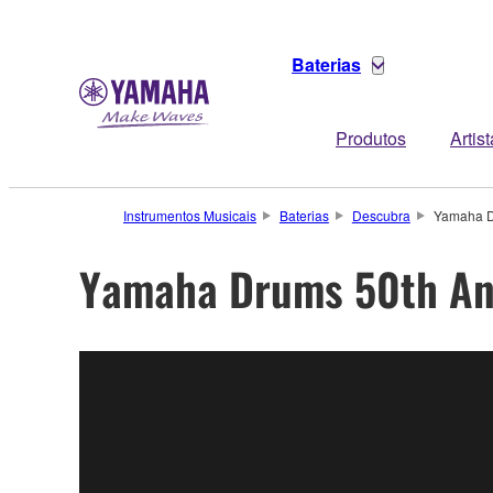
Baterias
Produtos
Artis
Instrumentos Musicais
Baterias
Descubra
Yamaha D
Yamaha Drums 50th An