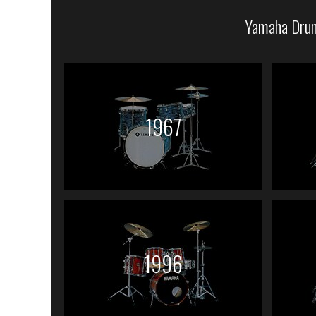
Yamaha Drums
1967
1996