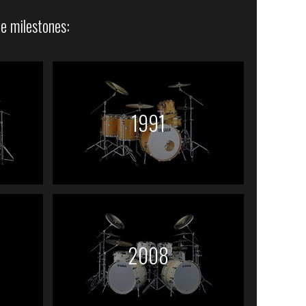
e milestones:
1991
2008