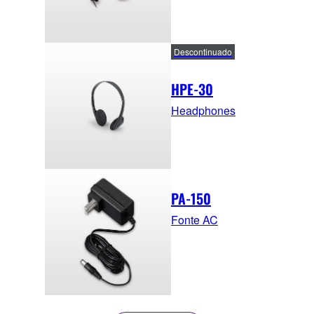
Descontinuado
HPE-30
Headphones
PA-150
Fonte AC