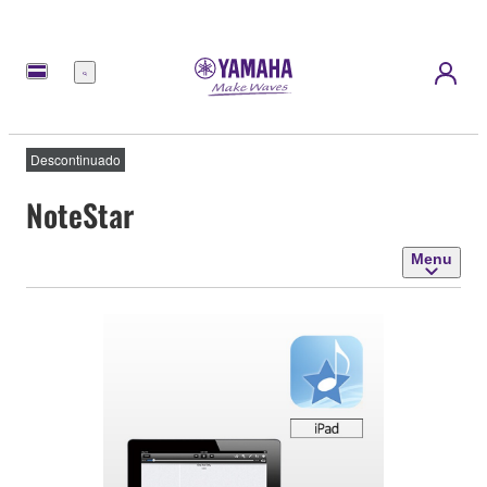
Menu
Descontinuado
NoteStar
Menu