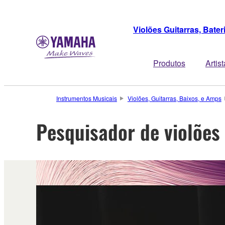
Violões Guitarras, Bate
Produtos
Artis
Instrumentos Musicais
Violões, Guitarras, Baixos, e Amps
Pesquisador de violões