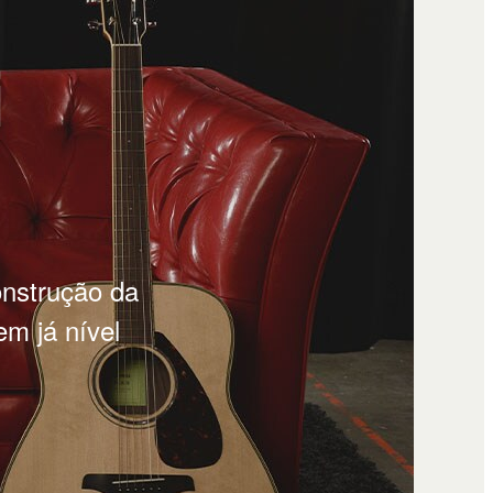
i
onstrução da
m já nível