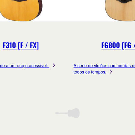
F310 [F / FX]
FG800 [FG 
ade a um preço acessível.
A série de violões com cordas 
todos os tempos.