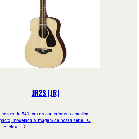
JR2S [JR]
escala de 540 mm de comprimento acústico
acto, modelada à imagem de nossa série FG
 vendida.