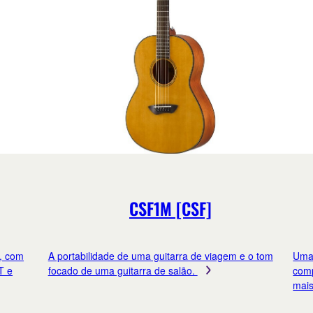
CSF1M [CSF]
, com
A portabilidade de uma guitarra de viagem e o tom
Uma 
T e
focado de uma guitarra de salão.
comp
mais