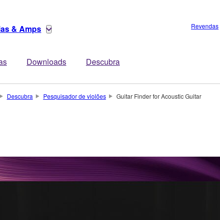
Revendas
rias & Amps
tas
Downloads
Descubra
Descubra
Pesquisador de violões
Guitar Finder for Acoustic Guitar