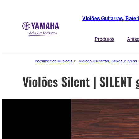
Violões Guitarras, Bate
Produtos
Artis
Instrumentos Musicais
Violões, Guitarras, Baixos, e Amps
Violões Silent | SILENT