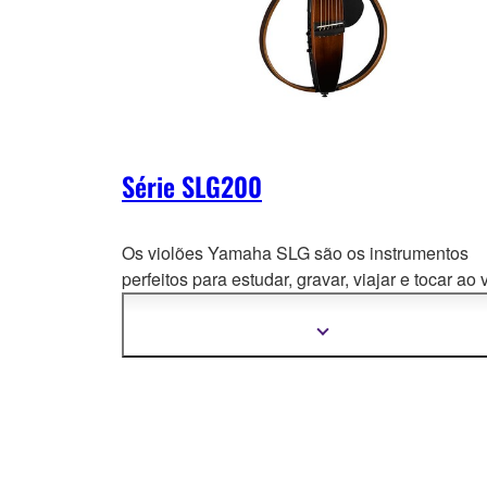
Série SLG200
Os violões Yamaha SLG são os instrumentos
perfeitos para estudar, gravar, viajar e tocar ao 
– Todos os momentos em que um v
iolão acústi
não se encaixa perfeitamente. Sua performanc
Mostrar
mais
quase silenciosa permite praticar em silêncio 
informações
a tecnologia...