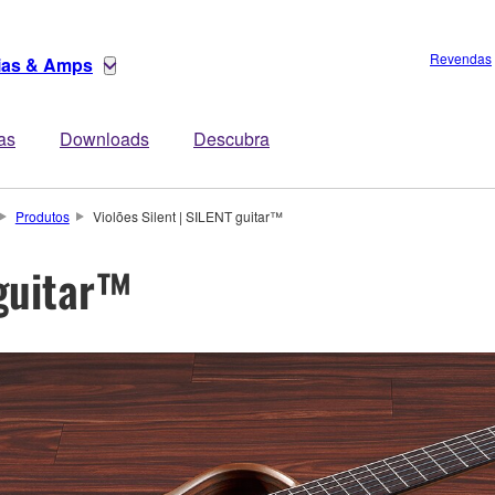
Revendas
rias & Amps
tas
Downloads
Descubra
Produtos
Violões Silent | SILENT guitar™
 guitar™