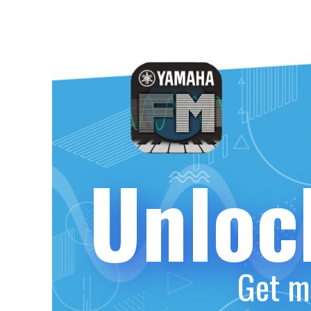
Unloc
Get m