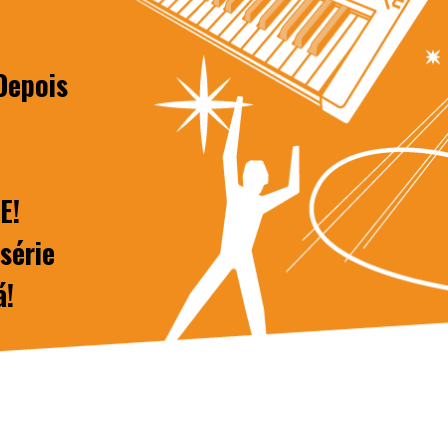
 Depois
E!
série
á!