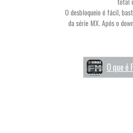
total 
O desbloqueio é fácil, bas
da série MX. Após o dow
O que é 