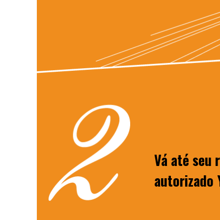
Vá até seu 
autorizado