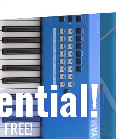
ntial!
 FREE!