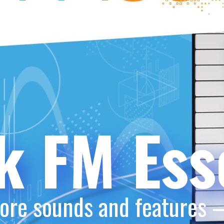
k FM Esse
ore sounds and features –