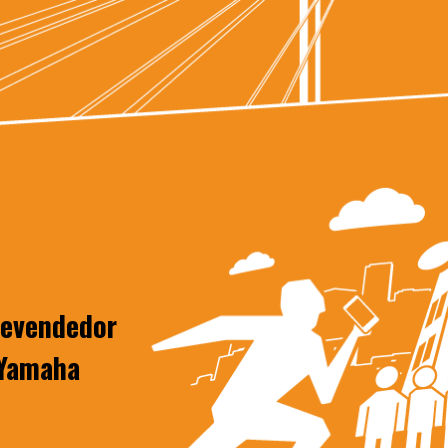
revendedor
 Yamaha