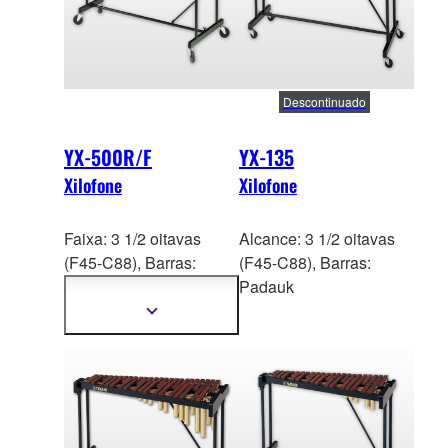
Descontinuado
YX-500R/F
YX-135
Xilofone
Xilofone
Faixa: 3 1/2 oitavas
Alcance: 3 1/2 oitavas
(F45-C88), Barras:
(F45-C88), Barras:
J
acarandá (YX-500R),
Padauk
Acoustalon (YX-500F)
Mostrar
mais
informações