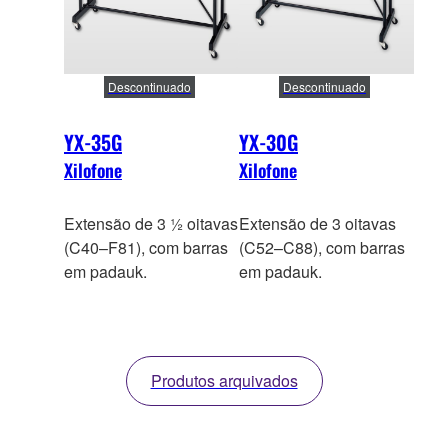
Descontinuado
Descontinuado
YX-35G
YX-30G
Xilofone
Xilofone
Extensão de 3 ½ oitavas
Extensão de 3 oitavas
(C40–F81), com barras
(C52–C88), com barras
em padauk.
em padauk.
Produtos arquivados