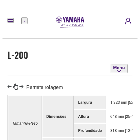
Menu
L-200
Menu
Permite rolagem
Largura
1.323 mm [52-1/1
Dimensões
Altura
648 mm [25-1/2"]
Tamanho/Peso
Profundidade
318 mm [12-1/2"]