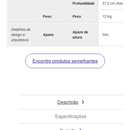
Profundidade
37,2 cm (Assento
Peso
Peso
12 Kg
Detalhes de
Ajuste de
design e
Ajuste
Sim
altura
arquitetura
Encontre produtos semelhantes
Descrição
Especificações