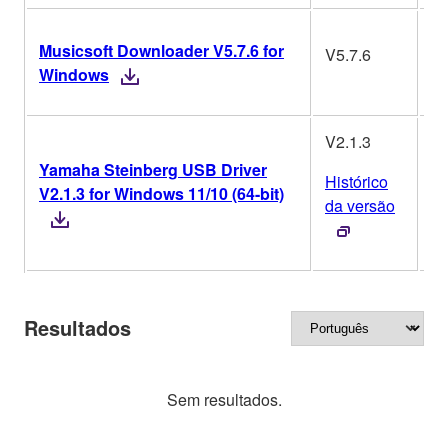
Musicsoft Downloader V5.7.6 for
V5.7.6
W
Windows
V2.1.3
Yamaha Steinberg USB Driver
Histórico
V2.1.3 for Windows 11/10 (64-bit)
W
da versão
Resultados
Sem resultados.