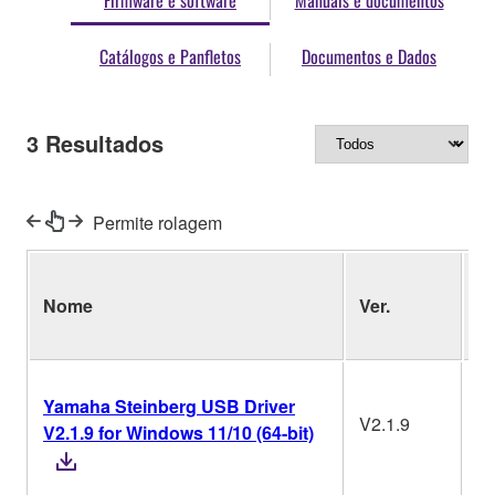
Firmware e software
Manuais e documentos
Catálogos e Panfletos
Documentos e Dados
3
Resultados
Permite rolagem
S
Nome
Ver.
O
Yamaha Steinberg USB Driver
V2.1.9
V2.1.9 for Windows 11/10 (64-bit)
W