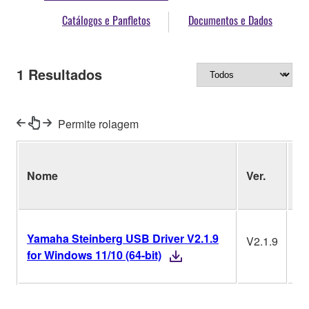
Catálogos e Panfletos
Documentos e Dados
1
Resultados
Permite rolagem
Si
Nome
Ver.
Op
Yamaha Steinberg USB Driver V2.1.9
V2.1.9
W
for Windows 11/10 (64-bit)