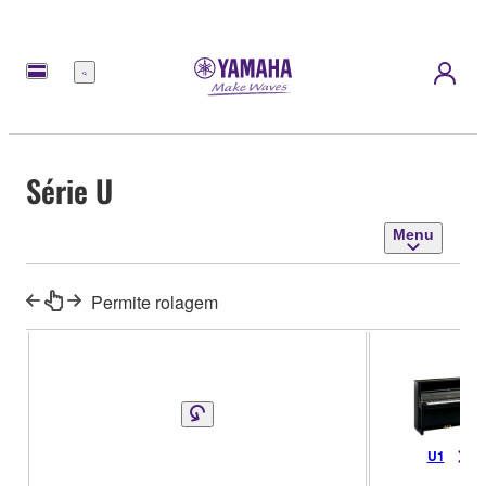
Menu
Série U
Menu
Permite rolagem
U1