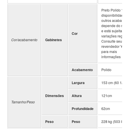
Preto Polido *A
disponibilidade d
outros acabamen
depende do mod
e está sujeita a
Cor
variações regiona
Cor/acabamento
Gabinetes
Consulte seu
revendedor Yam
para mais
informações
Acabamento
Polido
Largura
153 cm (60 1/4")
Dimensões
Altura
121cm
Tamanho/Peso
Profundidade
62cm
Peso
Peso
228 kg (503 lbs)