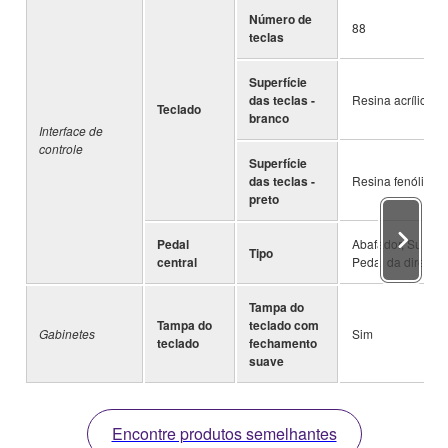
Número de
88
teclas
Superfície
das teclas -
Resina acrílica
Teclado
branco
Interface de
controle
Superfície
das teclas -
Resina fenólica
preto
Pedal
Abafador, Surdina
Tipo
central
Pedal da direita
Tampa do
Tampa do
teclado com
Gabinetes
Sim
teclado
fechamento
suave
Encontre produtos semelhantes